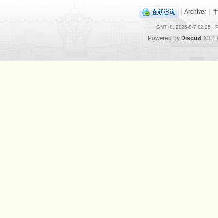
|
Archiver
|
GMT+8, 2026-8-7 02:25
, P
Powered by
Discuz!
X3.1