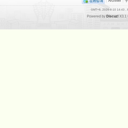
|
Archiver
|
GMT+8, 2026-8-10 14:43
, 
Powered by
Discuz!
X3.1
网