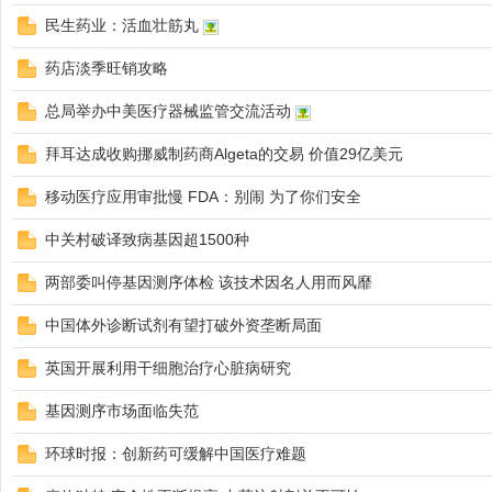
民生药业：活血壮筋丸
药店淡季旺销攻略
药
总局举办中美医疗器械监管交流活动
拜耳达成收购挪威制药商Algeta的交易 价值29亿美元
移动医疗应用审批慢 FDA：别闹 为了你们安全
中关村破译致病基因超1500种
两部委叫停基因测序体检 该技术因名人用而风靡
云
中国体外诊断试剂有望打破外资垄断局面
英国开展利用干细胞治疗心脏病研究
基因测序市场面临失范
环球时报：创新药可缓解中国医疗难题