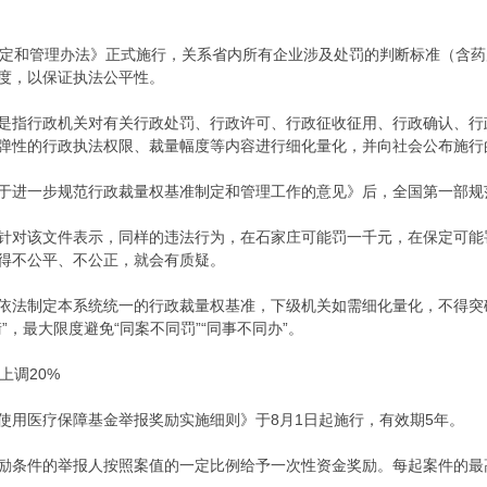
制定和管理办法》正式施行，关系省内所有企业涉及处罚的判断标准（含
度，以保证执法公平性。
是指行政机关对有关行政处罚、行政许可、行政征收征用、行政确认、行
弹性的行政执法权限、裁量幅度等内容进行细化量化，并向社会公布施行
于进一步规范行政裁量权基准制定和管理工作的意见》后，全国第一部规
针对该文件表示，同样的违法行为，在石家庄可能罚一千元，在保定可能
得不公平、不公正，就会有质疑。
依法制定本系统统一的行政裁量权基准，下级机关如需细化量化，不得突
，最大限度避免“同案不同罚”“同事不同办”。
上调20%
使用医疗保障基金举报奖励实施细则》于8月1日起施行，有效期5年。
励条件的举报人按照案值的一定比例给予一次性资金奖励。每起案件的最