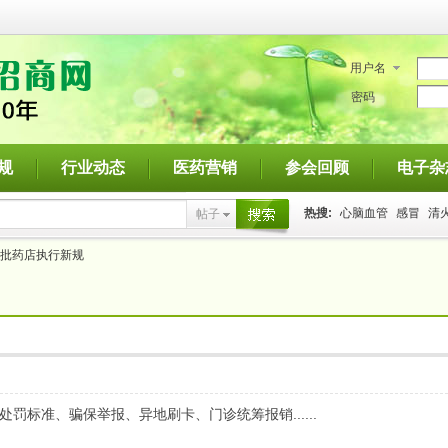
用户名
密码
规
行业动态
医药营销
参会回顾
电子杂
热搜:
心脑血管
感冒
清
帖子
搜索
大批药店执行新规
罚标准、骗保举报、异地刷卡、门诊统筹报销......