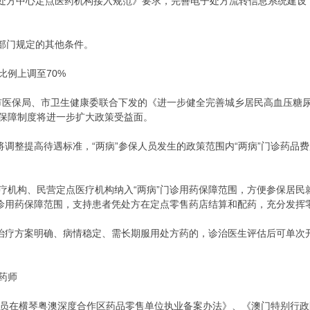
子处方中心定点医药机构接入规范》要求，完善电子处方流转信息系统建设
政部门规定的其他条件。
比例上调至70%
州市医保局、市卫生健康委联合下发的《进一步健全完善城乡居民高血压糖
保障制度将进一步扩大政策受益面。
将调整提高待遇标准，“两病”参保人员发生的政策范围内“两病”门诊药品费
疗机构、民营定点医疗机构纳入“两病”门诊用药保障范围，方便参保居民就
门诊用药保障范围，支持患者凭处方在定点零售药店结算和配药，充分发挥
，治疗方案明确、病情稳定、需长期服用处方药的，诊治医生评估后可单次
药师
人员在横琴粤澳深度合作区药品零售单位执业备案办法》、《澳门特别行