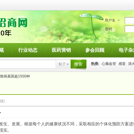
用户名
密码
规
行业动态
医药营销
参会回顾
电子杂
热搜:
心脑血管
感冒
清
帖子
搜索
致病基因超1500种
接]
发生、发展。根据每个人的健康状况不同，采取相应的个体化预防方案进
现实。