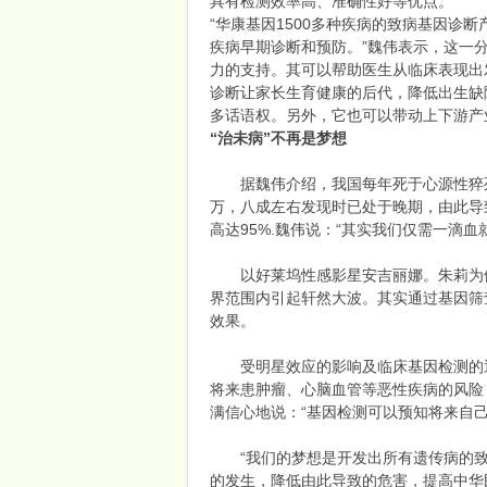
具有检测效率高、准确性好等优点。
“华康基因1500多种疾病的致病基因
疾病早期诊断和预防。”魏伟表示，这一
端
力的支持。其可以帮助医生从临床表现出
诊断让家长生育健康的后代，降低出生缺
多话语权。另外，它也可以带动上下游产
“治未病”不再是梦想
据魏伟介绍，我国每年死于心源性猝死的
万，八成左右发现时已处于晚期，由此导
高达95%.魏伟说：“其实我们仅需一滴
招
以好莱坞性感影星安吉丽娜。朱莉为例，
界范围内引起轩然大波。其实通过基因筛
效果。
受明星效应的影响及临床基因检测的逐
将来患肿瘤、心脑血管等恶性疾病的风险
满信心地说：“基因检测可以预知将来自
“我们的梦想是开发出所有遗传病的致
的发生，降低由此导致的危害，提高中华
商