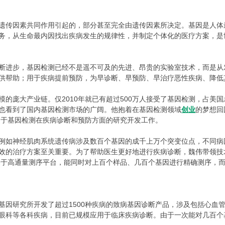
遗传因素共同作用引起的，部分甚至完全由遗传因素所决定。基因是人体
务，从生命最内因找出疾病发生的规律性，并制定个体化的医疗方案，是
进步，基因检测已经不是遥不可及的先进、昂贵的实验室技术，而是从
供帮助；用于疾病提前预防，为早诊断、早预防、早治疗恶性疾病、降低
大产业链。仅2010年就已有超过500万人接受了基因检测，占美国总
也看到了国内基因检测市场的广阔。他抱着在基因检测领域
创业
的梦想回
致力于基因检测在疾病诊断和预防方面的研究开发工作。
如神经肌肉系统遗传病涉及数百个基因的成千上万个突变位点，不同病
效的治疗方案至关重要。为了帮助医生更好地进行疾病诊断，魏伟带领技
技术基于高通量测序平台，能同时对上百个样品、几百个基因进行精确测序，
研究所开发了超过1500种疾病的致病基因诊断产品，涉及包括心血管
眼科等各科疾病，目前已规模应用于临床疾病诊断。由于一次能对几百个