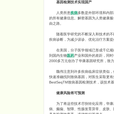
基因检测技术实现国产
人类所患
疾病
多数是外部环境和内部
的所有健康信息。解密基因为人类健康服
由之路。
药
随着医学研究的不断深入和技术的不断
疾病诊断，为减少误诊、优化治疗方案提
在美国，分子医学领域已形成千亿规模的庞
到国内生物
医药
产业和国外的差距，同时
2000多万元创办了华康基因研究所，
魏伟注意到许多疾病临床症状类似，例
云
快速准确找到致病基因，对医生采取更有
BestSeqTM致病基因检测技术，该
健康风险将可预测
为了将这些技术尽快转化应用，华康基因
病、癫痫、智障、性腺发育异常、皮肤、