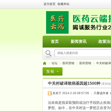
设为首页
收藏本站
首页
新闻资讯
政策法
论坛
医药营销
医药营销
中关村破译
中关村破译致病基因超1500种
[复制链
医
»
›
›
›
发表于 2014-2-26 08:57:09
|
只看该作者
治未病是指采取预防或治疗手段防止疾病
梦想。如今，在中关村这一梦想正在变为