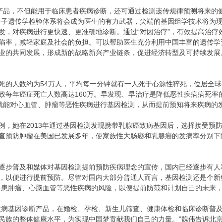
诊断产品，不但能用于临床患者疾病诊断，还可通过检测遗传规律预测将来
分子遗传学检验体系将会成为医生的有力武器，尖端的基因组学技术将为
发，对疾病进行更快速、更准确地诊断。通过“对因治疗”，有效提高治疗
陷率，减轻家庭及社会的负担。可以帮助医生充分利用中国丰富的遗传学
业的共同发展，形成新的战略新兴产业链条，促进经济转型及可持续发展
人数约为54万人，平均每一分钟就有一人死于心源性猝死，位居全球各
致每年癌症死亡人数高达160万。早发现、早治疗是降低恶性疾病病死率
血就能对心血管、肿瘤等恶性疾病进行基因检测，从而提前预知将来疾病的
她在2013年通过基因检测发现携带乳腺癌致病基因后，选择接受预防
查预防肿瘤在美国已发展多年，使家族性大肠癌和乳腺癌的发病率分别下降
步普及和媒体对基因检测提前预防疾病理念的宣传，国内已经逐步有人
，以便进行提前预防。尽管对国内大部分普通人而言，基因检测还是个新
己患肿瘤、心脑血管等恶性疾病的风险，以便提前防范和计划自己的未来，
病基因诊断产品，在婚检、孕检、新生儿筛查、健康体检和临床诊断普及
民族的整体健康水平，为实现中国梦贡献我们自己的力量。”魏伟告诉北京