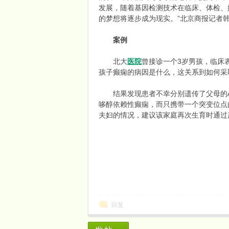
发展，随着基因检测技术在临床、体检、
的梦想将逐步成为现实。”北京商报记者
案例
北大
医院
曾接诊一个3岁男孩，临床
孩子癫痫的病因是什么，这关系到如何采
结果发现患者不幸分别遗传了父母的ALD
网
哆醇依赖性癫痫，而只携带一个突变位点
夫妇的情况，建议该家庭再次生育时通过
回复