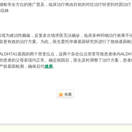
婚检等全方位的推广普及，临床治疗将由目前的对症治疗转变到对因治疗
韩琮林
表现为难治性癫痫，反复多次地求医无法确诊，临床多种药物治疗效果不
取更有效的治疗方案。为此，医生委托华康基因研究所进行了致病基因检
H7A1基因的两个突变位点，这两个杂合位点突变导致患者体内ALDH
的患者的父母表现均正常。确定病因后，医生及时调整了治疗方案，患者
产前基因检测，确保后代
健康
。
收藏