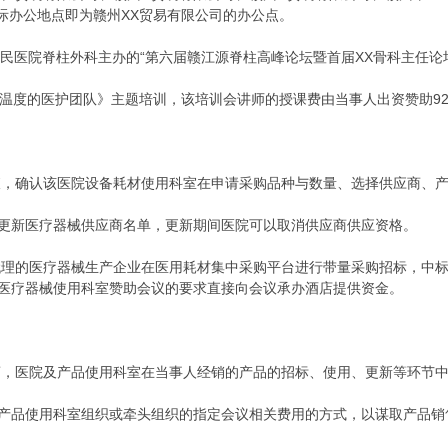
际办公地点即为赣州XX贸易有限公司的办公点。
市人民医院脊柱外科主办的“第六届赣江源脊柱高峰论坛暨首届XX骨科主任论坛”
造有温度的医护团队》主题培训，该培训会讲师的授课费由当事人出资赞助92
。
查，确认该医院设备耗材使用科室在申请采购品种与数量、选择供应商、
更新医疗器械供应商名单，更新期间医院可以取消供应商供应资格。
代理的医疗器械生产企业在医用耗材集中采购平台进行带量采购招标，中
医疗器械使用科室赞助会议的要求直接向会议承办酒店提供资金。
商，医院及产品使用科室在当事人经销的产品的招标、使用、更新等环节
产品使用科室组织或牵头组织的指定会议相关费用的方式，以谋取产品销