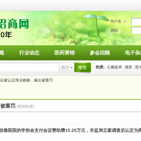
用户名
密码
规
行业动态
医药营销
参会回顾
电子杂
热搜:
心脑血管
感冒
清
帖子
搜索
议被认定商业贿赂，械企被重罚
企被重罚
[复制链接]
靠医院的学协会支付会议赞助费15.25万元，市监局立案调查后认定为商