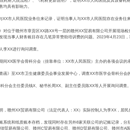
民医院耗材入院流程》、《耗材更新说明》，证明XX市人民医院及其设备耗
售均具有影响力。
与XX市人民医院业务往来记录，证明当事人与XX市人民医院存在业务往
信》对位于赣州市章贡区XX路XX号一层的赣州XX贸易有限公司开展现场检
现当事人财务账目存在几笔异常赞助培训费的问题。2023年4月23日
制人李XX进行询问调查。
023年期间XX医学会骨科分会（挂靠单位：XX市人民医院）主办的各项会议
助调查函》至XX市卫生健康委员会事业发展中心，调查XX市医学会骨科分
会骨科分会主任委员钱X、秘书长周XX、副主任委员陈XX等人开展询问调查
XX贸易有限公司（法定代表人：XX）实际控制人为李XX，居民身份证号36***
账系统和纸质账本存档，发现同时存在另外8家关联公司的记账记录，分别
州B贸易有限公司、赣州C贸易有限公司、赣州D贸易有限公司、赣州市A