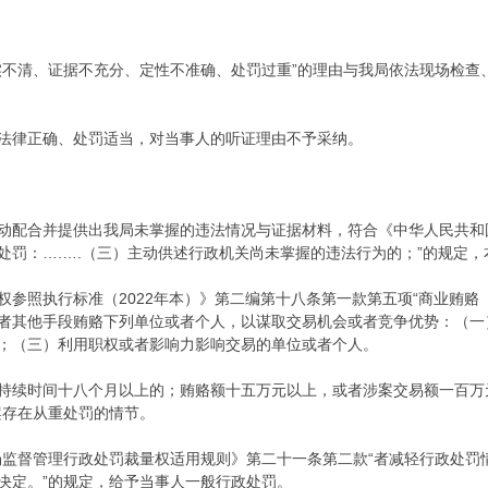
实不清、证据不充分、定性不准确、处罚过重”的理由与我局依法现场检查
法律正确、处罚适当，对当事人的听证理由不予采纳。
动配合并提供出我局未掌握的违法情况与证据材料，符合《中华人民共和
处罚：….….（三）主动供述行政机关尚未掌握的违法行为的；”的规定
权参照执行标准（2022年本）》第二编第十八条第一款第五项“商业贿
者其他手段贿赂下列单位或者个人，以谋取交易机会或者竞争优势：（一
；（三）利用职权或者影响力影响交易的单位或者个人。
持续时间十八个月以上的；贿赂额十五万元以上，或者涉案交易额一百万
案存在从重处罚的情节。
场监督管理行政处罚裁量权适用规则》第二十一条第二款“者减轻行政处罚
决定。”的规定，给予当事人一般行政处罚。